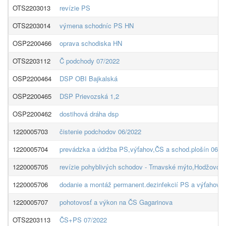
OTS2203013
revízie PS
OTS2203014
výmena schodníc PS HN
OSP2200466
oprava schodiska HN
OTS2203112
Č podchody 07/2022
OSP2200464
DSP OBI Bajkalská
OSP2200465
DSP Prievozská 1,2
OSP2200462
dostihová dráha dsp
1220005703
čistenie podchodov 06/2022
1220005704
prevádzka a údržba PS,výťahov,ČS a schod.plošín 06/2
1220005705
revízie pohyblivých schodov - Trnavské mýto,Hodžovo 
1220005706
dodanie a montáž permanent.dezinfekcií PS a výťahov 
1220005707
pohotovosť a výkon na ČS Gagarinova
OTS2203113
ČS+PS 07/2022