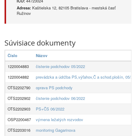
IČO:
44723024
Adresa:
Kaštielska 12, 82105 Bratislava - mestská časť
Ružinov
Súvisiace dokumenty
Číslo
Názov
1220004883
čistenie podchodov 05/2022
1220004882
prevádzka a údržba PS,výťahov,Č a schod.plošín, 05/20
OTS2202790
oprava PS podchody
OTS2202902
čistenie podchodov 06/2022
OTS2202903
PS+ČS 06/2022
OSP2200467
výmena ležatých rozvodov
OTS2203016
monitoring Gagarinova