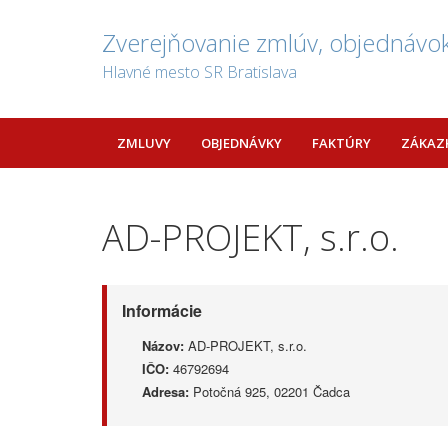
Zverejňovanie zmlúv, objednávok
Hlavné mesto SR Bratislava
ZMLUVY
OBJEDNÁVKY
FAKTÚRY
ZÁKAZ
AD-PROJEKT, s.r.o.
Informácie
Názov:
AD-PROJEKT, s.r.o.
IČO:
46792694
Adresa:
Potočná 925, 02201 Čadca