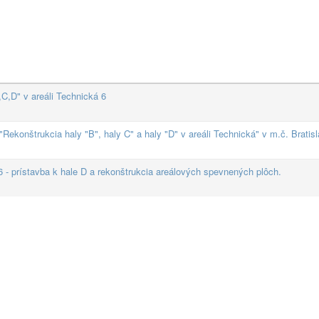
C,D" v areáli Technická 6
Rekonštrukcia haly "B", haly C" a haly "D" v areáli Technická" v m.č. Bratisl
 prístavba k hale D a rekonštrukcia areálových spevnených plôch.