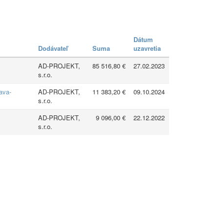
Dátum
Dodávateľ
Suma
uzavretia
AD-PROJEKT,
85 516,80 €
27.02.2023
s.r.o.
ava-
AD-PROJEKT,
11 383,20 €
09.10.2024
s.r.o.
AD-PROJEKT,
9 096,00 €
22.12.2022
s.r.o.