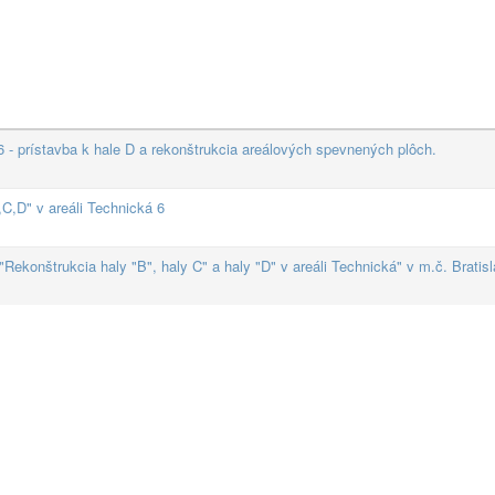
 prístavba k hale D a rekonštrukcia areálových spevnených plôch.
C,D" v areáli Technická 6
Rekonštrukcia haly "B", haly C" a haly "D" v areáli Technická" v m.č. Bratisl