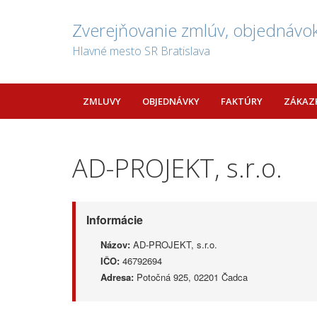
Zverejňovanie zmlúv, objednávok
Hlavné mesto SR Bratislava
ZMLUVY
OBJEDNÁVKY
FAKTÚRY
ZÁKAZ
AD-PROJEKT, s.r.o.
Informácie
Názov:
AD-PROJEKT, s.r.o.
IČO:
46792694
Adresa:
Potočná 925, 02201 Čadca