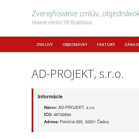
Zverejňovanie zmlúv, objednávok
Hlavné mesto SR Bratislava
ZMLUVY
OBJEDNÁVKY
FAKTÚRY
ZÁKAZ
AD-PROJEKT, s.r.o.
Informácie
Názov:
AD-PROJEKT, s.r.o.
IČO:
46792694
Adresa:
Potočná 925, 02201 Čadca