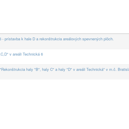
 prístavba k hale D a rekonštrukcia areálových spevnených plôch.
C,D" v areáli Technická 6
Rekonštrukcia haly "B", haly C" a haly "D" v areáli Technická" v m.č. Bratisl