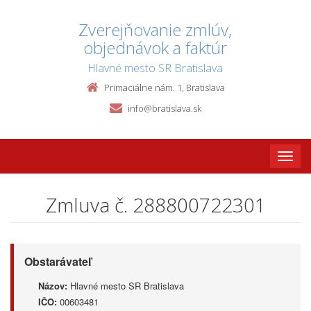
Zverejňovanie zmlúv,
objednávok a faktúr
Hlavné mesto SR Bratislava
Primaciálne nám. 1, Bratislava
info@bratislava.sk
Toggle
naviga
Zmluva č. 288800722301
Obstarávateľ
Názov:
Hlavné mesto SR Bratislava
IČO:
00603481