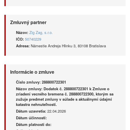
Zmluvný partner
Názov:
Zig Zag, s.r.o.
IČO:
50740229
Adresa:
Námestie Andreja Hlinku 3, 83108 Bratislava
Informácie o zmluve
Číslo zmluvy:
288800722301
Názov zmluvy:
Dodatok č. 288800722301 k Zmluve o
zriadení vecného bremena č. 288800722300, ktorým sa
zužuje predmet zmluvy v súlade s aktuálnymi údajmi
katastra nehnuteľností.
Dátum uzavretia:
22.04.2026
Dátum účinnosti:
Dátum platnosti do: