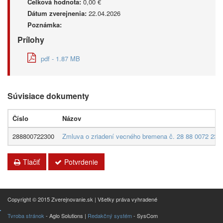
Celková hodnota:
0,00 €
Dátum zverejnenia:
22.04.2026
Poznámka:
Prílohy
pdf - 1.87 MB
Súvisiace dokumenty
Číslo
Názov
288800722300
Zmluva o zriadení vecného bremena č. 28 88 0072 23 00
Tlačiť
Potvrdenie
Copyright © 2015 Zverejnovanie.sk | Všetky práva vyhradené
Tvroba stránok
- Aglo Solutions |
Redakčný systém
- SysCom