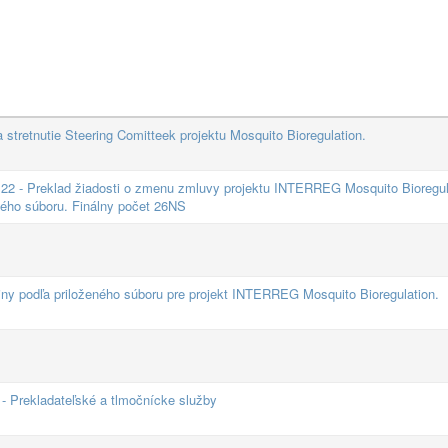
tretnutie Steering Comitteek projektu Mosquito Bioregulation.
2 - Preklad žiadosti o zmenu zmluvy projektu INTERREG Mosquito Bioregul
ného súboru. Finálny počet 26NS
iny podľa priloženého súboru pre projekt INTERREG Mosquito Bioregulation.
Prekladateľské a tlmočnícke služby