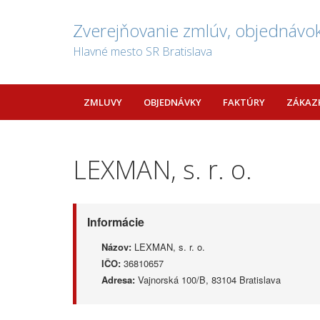
Zverejňovanie zmlúv, objednávok
Hlavné mesto SR Bratislava
ZMLUVY
OBJEDNÁVKY
FAKTÚRY
ZÁKAZ
LEXMAN, s. r. o.
Informácie
Názov:
LEXMAN, s. r. o.
IČO:
36810657
Adresa:
Vajnorská 100/B, 83104 Bratislava