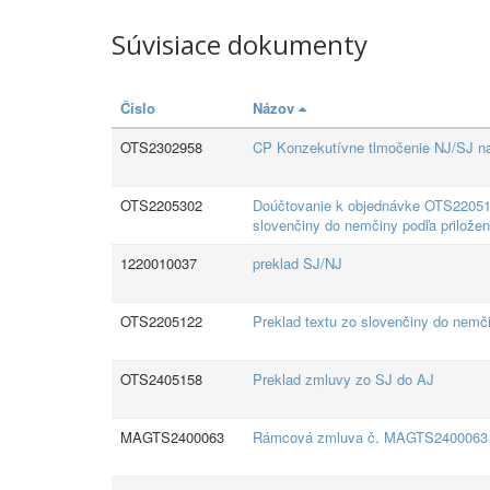
Súvisiace dokumenty
Číslo
Názov
OTS2302958
CP Konzekutívne tlmočenie NJ/SJ na s
OTS2205302
Doúčtovanie k objednávke OTS220512
slovenčiny do nemčiny podľa prilože
1220010037
preklad SJ/NJ
OTS2205122
Preklad textu zo slovenčiny do nemč
OTS2405158
Preklad zmluvy zo SJ do AJ
MAGTS2400063
Rámcová zmluva č. MAGTS2400063 - 