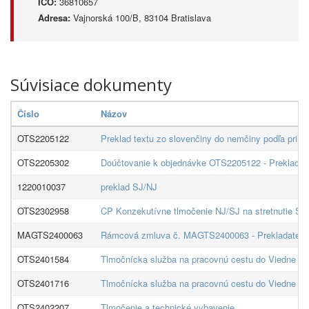
IČO:
36810657
Adresa:
Vajnorská 100/B, 83104 Bratislava
Súvisiace dokumenty
Číslo
Názov
OTS2205122
Preklad textu zo slovenčiny do nemčiny podľa pril
OTS2205302
Doúčtovanie k objednávke OTS2205122 - Preklad ži
1220010037
preklad SJ/NJ
OTS2302958
CP Konzekutívne tlmočenie NJ/SJ na stretnutie Stee
MAGTS2400063
Rámcová zmluva č. MAGTS2400063 - Prekladateľsk
OTS2401584
Tlmočnícka služba na pracovnú cestu do Viedne dň
OTS2401716
Tlmočnícka služba na pracovnú cestu do Viedne dň
OTS2402207
Tlmočenie a technické vybavenie