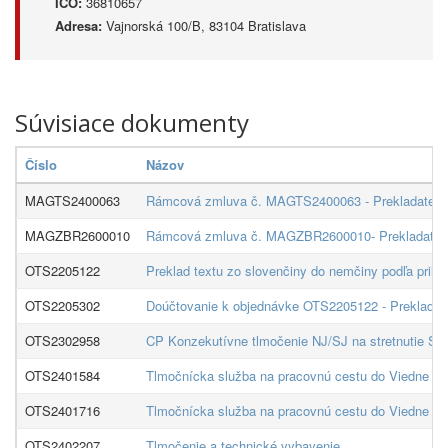
IČO:
36810657
Adresa:
Vajnorská 100/B, 83104 Bratislava
Súvisiace dokumenty
Číslo
Názov
MAGTS2400063
Rámcová zmluva č. MAGTS2400063 - Prekladateľsk
MAGZBR2600010
Rámcová zmluva č. MAGZBR2600010- Prekladateľs
OTS2205122
Preklad textu zo slovenčiny do nemčiny podľa pril
OTS2205302
Doúčtovanie k objednávke OTS2205122 - Preklad ži
OTS2302958
CP Konzekutívne tlmočenie NJ/SJ na stretnutie Stee
OTS2401584
Tlmočnícka služba na pracovnú cestu do Viedne dň
OTS2401716
Tlmočnícka služba na pracovnú cestu do Viedne dň
OTS2402207
Tlmočenie a technické vybavenie