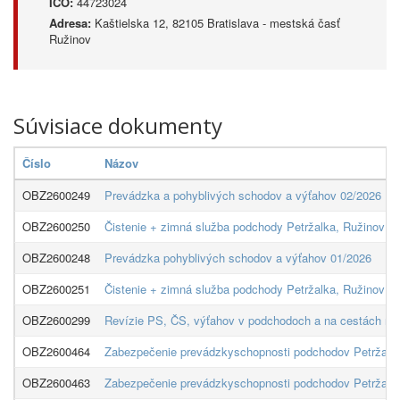
IČO:
44723024
Adresa:
Kaštielska 12, 82105 Bratislava - mestská časť
Ružinov
Súvisiace dokumenty
Číslo
Názov
OBZ2600249
Prevádzka a pohyblivých schodov a výťahov 02/2026
OBZ2600250
Čistenie + zimná služba podchody Petržalka, Ružinov 0
OBZ2600248
Prevádzka pohyblivých schodov a výťahov 01/2026
OBZ2600251
Čistenie + zimná služba podchody Petržalka, Ružinov 0
OBZ2600299
Revízie PS, ČS, výťahov v podchodoch a na cestách r. 
OBZ2600464
Zabezpečenie prevádzkyschopnosti podchodov Petržalk
OBZ2600463
Zabezpečenie prevádzkyschopnosti podchodov Petržalk