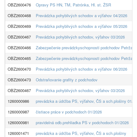
OBZ2600476
Opravy PS HN, TM, Patrónka, Hl. st. ŽSR
OBZ2600468
Prevádzka pohyblivých schodov a výťahov 04/2026
OBZ2600469
Prevádzka pohyblivých schodov a výťahov 05/2026
OBZ2600467
Prevádzka pohyblivých schodov, výťahov 03/2026
OBZ2600466
Zabezpečenie prevádzkyschopnosti podchodov Petržalk
OBZ2600465
Zabezpečenie prevádzkyschopnosti podchodov Petržalk
OBZ2600470
Prevádzka pohyblivých schodov a výťahov 06/2026
OBZ2600473
Odstraňovanie grafity z podchodov
OBZ2600467
Prevádzka pohyblivých schodov, výťahov 03/2026
1260000986
prevádzka a údržba PS, výťahov, ČS a sch.plošiny 01/2
1260000987
čistiace práce v podchodoch 01/2026
1260000981
pravidelná odb.prehliadka PS v podchodoch 01/2026
1260001471
prevádzka a údržba PS, výťahov, ČS a sch.plošiny