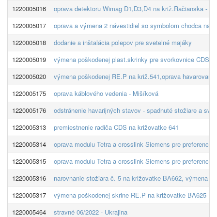
1220005016
oprava detektoru Wimag D1,D3,D4 na križ.Račianska - K
1220005017
oprava a výmena 2 návestidiel so symbolom chodca na kr
1220005018
dodanie a inštalácia polepov pre svetelné majáky
1220005019
výmena poškodenej plast.skrinky pre svorkovnice CDS na 
1220005020
výmena poškodenej RE.P na križ.541,oprava havarovaného
1220005175
oprava káblového vedenia - Mišíková
1220005176
odstránenie havarijných stavov - spadnuté stožiare a svie
1220005313
premiestnenie radiča CDS na križovatke 641
1220005314
oprava modulu Tetra a crosslink Siemens pre preferenciu
1220005315
oprava modulu Tetra a crosslink Siemens pre preferenciu
1220005316
narovnanie stožiara č. 5 na križovatke BA662, výmena svo
1220005317
výmena poškodenej skrine RE.P na križovatke BA625
1220005464
stravné 06/2022 - Ukrajina