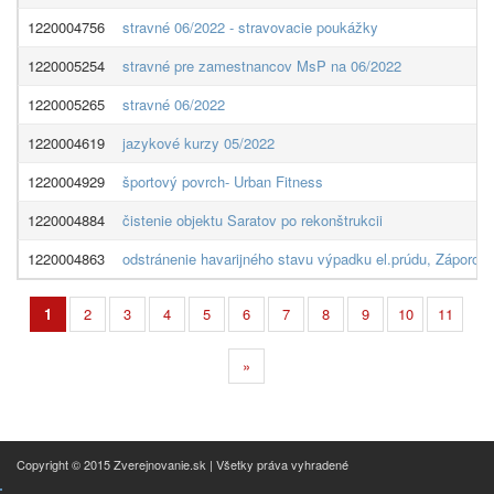
1220004756
stravné 06/2022 - stravovacie poukážky
1220005254
stravné pre zamestnancov MsP na 06/2022
1220005265
stravné 06/2022
1220004619
jazykové kurzy 05/2022
1220004929
športový povrch- Urban Fitness
1220004884
čistenie objektu Saratov po rekonštrukcii
1220004863
odstránenie havarijného stavu výpadku el.prúdu, Záporož
1
2
3
4
5
6
7
8
9
10
11
»
Copyright © 2015 Zverejnovanie.sk | Všetky práva vyhradené