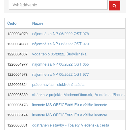
Číslo
Názov
1220004979
nájomné za NP 06/2022 OST 978
1220004980
nájomné za NP 06/2022 OST 979
1220004887
voda,teplo 05/2022, Budyšínska
1220004977
nájomné za NP 06/2022 OST 655
1220004978
nájomné za NP 06/2022 OST 977
1220005324
práce naviac - elektroinštalácia
1220005380
stránka v projekte ModerneObce.sk, Android a iPhone apl
1220005173
licencie MS OFFICE365 E3 a ďalšie licencie
1220005174
licencie MS OFFICE365 E3 a ďalšie licencie
1220005331
odstránenie stavby - Toalety Viedenská cesta