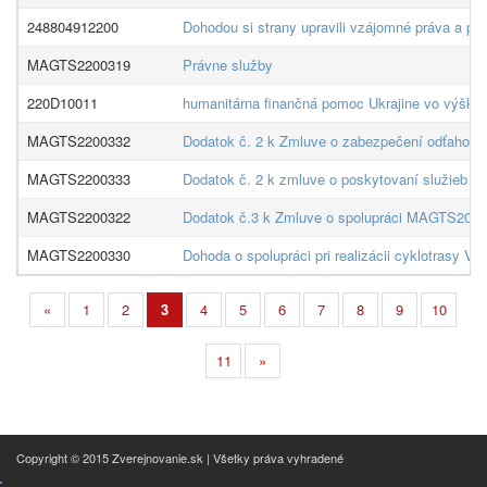
248804912200
Dohodou si strany upravili vzájomné práva a povi
MAGTS2200319
Právne služby
220D10011
humanitárna finančná pomoc Ukrajine vo výške
MAGTS2200332
Dodatok č. 2 k Zmluve o zabezpečení odťahovej
MAGTS2200333
Dodatok č. 2 k zmluve o poskytovaní služieb z
MAGTS2200322
Dodatok č.3 k Zmluve o spolupráci MAGTS20002
MAGTS2200330
Dohoda o spolupráci pri realizácii cyklotrasy Va
«
1
2
3
4
5
6
7
8
9
10
11
»
Copyright © 2015 Zverejnovanie.sk | Všetky práva vyhradené