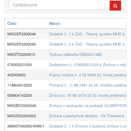
Číslo
Názov
MAGSP2200048
Dodatok č. 1 k ZoD - "Nosný systém MHD 2. ča
MAGSP2200049
Dodatok č. 2 k ZoD - "Nosný systém MHD 2. čas
MAGTS2200215
Tyršovo nábrežie OM20011485
078305231200
Dodatokom č. 078305231203 k Zmluve o nájme neb
402000622
Kúpna zmluva č. 4 02 0006 22, ktorej predmetom
118804412200
Protokol č. 11 88 0441 22 00, ktorého predmetom
058804742200
Zmluva č. 05 88 0474 22 00, ktorej predmetom j
MAGBO2200048
Zmluva o spolupráci na podujatí CLIMATHON 
MAGDG2200303
Zmluva o poskytnutí dotácie - GV Prevencia
286507042000/0099/1
Dodatok č. 1 k Zmluve o budúcej zmluve o zri