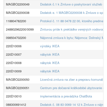
MAGBO2200049
Dodatok č.1 k Zmluve o poskytovaní služieb med
MAGBO2200038
Dodatok e. 1 MAGBO2200038 k Zmluve o spol
118804782200
Protokol č. 11 88 0478 22 00, ktorého predmeto
248802962200/0099
Zmluvou príde k prekládke verejných vodovodov 
098504702200
Nájomná zmluva k bytu; Nájomca: Dolinský Mic
220D10006
výrobky IKEA
220D10007
nábytok IKEA
220D10008
nábytok IKEA
220D10009
nábytok IKEA
MAGBO2200050
Licenčná zmluva na zber a prepravu komunálne
MAGBO2200051
Centrum pre dočasné krátkodobé ubytovanie cud
220D10010
implementácia a prevádzka ChatBota
088300691412
Dodatok č. 08 83 0069 14 12 k Zmluve o nájme č