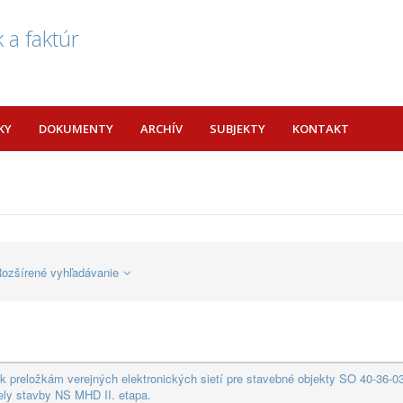
 a faktúr
KY
DOKUMENTY
ARCHÍV
SUBJEKTY
KONTAKT
ozšírené vyhľadávanie
 preložkám verejných elektronických sietí pre stavebné objekty SO 40-36-0
ely stavby NS MHD II. etapa.