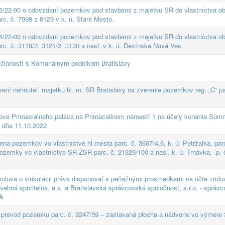
6/22-00 o odovzdaní pozemkov pod stavbami z majetku SR do vlastníctva ob
. č. 7998 a 8129 v k. ú. Staré Mesto.
4/22-00 o odovzdaní pozemkov pod stavbami z majetku SR do vlastníctva ob
. č. 3119/2, 3121/2, 3130 a nasl. v k. ú. Devínska Nová Ves.
činností s Komunálnym podnikom Bratislavy
rení nehnuteľ. majetku hl. m. SR Bratislavy na zverenie pozemkov reg. „C“ pa
dove Primaciálneho paláca na Primaciálnom námestí 1 na účely konania Sum
í dňa 11.10.2022
 pozemkov vo vlastníctve hl.mesta parc. č. 3667/4,6, k. ú. Petržalka, parc
pozemky vo vlastníctve SR-ŽSR parc. č. 21329/100 a nasl. k. ú. Trnávka, .p. 
luva o vinkulácii práva disponovať s peňažnými prostriedkami na účte zmlu
bná sporiteľňa, a.s. a Bratislavská správcovská spoločnosť, s.r.o. - správc
BA
prevod pozemku parc. č. 9247/59 – zastavaná plocha a nádvorie vo výmere