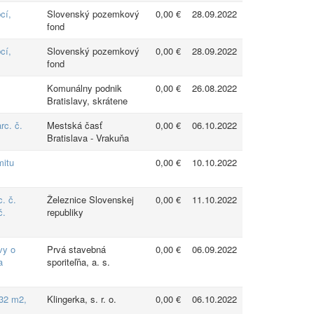
cí,
Slovenský pozemkový
0,00 €
28.09.2022
fond
cí,
Slovenský pozemkový
0,00 €
28.09.2022
fond
Komunálny podnik
0,00 €
26.08.2022
Bratislavy, skrátene
rc. č.
Mestská časť
0,00 €
06.10.2022
Bratislava - Vrakuňa
mitu
0,00 €
10.10.2022
. č.
Železnice Slovenskej
0,00 €
11.10.2022
č.
republiky
vy o
Prvá stavebná
0,00 €
06.09.2022
a
sporiteľňa, a. s.
 32 m2,
Klingerka, s. r. o.
0,00 €
06.10.2022