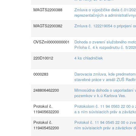
MAGTS2200388
Zmluva o výpožičke diela č.01/20
reprezentačných a administratívnyc
MAGTS2200382
Zmluva č. 122219054 o pripojení od
OVSZml0000000001
Dohoda o zverení služobného moto
Príloha č. 4 k rozpodnutiu č. 5/202
220D10012
4 ks chladničiek
0000283
Darovacia zmluva, kde predmetom d
stavebné práce v areáli ZUŠ Radli
248806462200
Mimosúdna dohoda o usporiadaní vl
pozemkov v k.ú Karlova Ves.
Protokol č.
Protokolom č. 11 94 0563 22 00 o z
119405632200
a s ním súvisiacich práv a záväzko
Protokol č.
Protokol č. 11 94 0545 22 00 o zve
119405452200
ním súvisiacich práv a záväzkov 