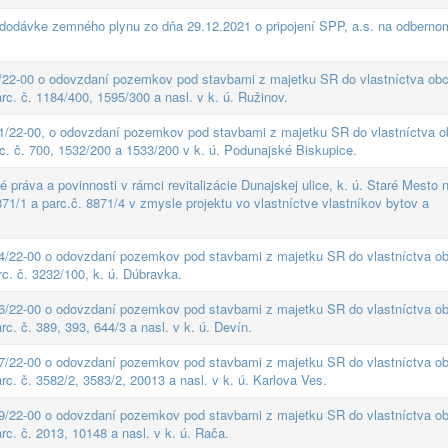
 dodávke zemného plynu zo dňa 29.12.2021 o pripojení SPP, a.s. na odberno
/22-00 o odovzdaní pozemkov pod stavbami z majetku SR do vlastníctva obc
. č. 1184/400, 1595/300 a nasl. v k. ú. Ružinov.
1/22-00, o odovzdaní pozemkov pod stavbami z majetku SR do vlastníctva o
. č. 700, 1532/200 a 1533/200 v k. ú. Podunajské Biskupice.
 práva a povinnosti v rámci revitalizácie Dunajskej ulice, k. ú. Staré Mesto 
71/1 a parc.č. 8871/4 v zmysle projektu vo vlastníctve vlastníkov bytov a
4/22-00 o odovzdaní pozemkov pod stavbami z majetku SR do vlastníctva ob
. č. 3232/100, k. ú. Dúbravka.
6/22-00 o odovzdaní pozemkov pod stavbami z majetku SR do vlastníctva ob
. č. 389, 393, 644/3 a nasl. v k. ú. Devín.
7/22-00 o odovzdaní pozemkov pod stavbami z majetku SR do vlastníctva ob
. č. 3582/2, 3583/2, 20013 a nasl. v k. ú. Karlova Ves.
9/22-00 o odovzdaní pozemkov pod stavbami z majetku SR do vlastníctva ob
. č. 2013, 10148 a nasl. v k. ú. Rača.