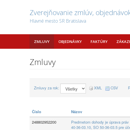
Zverejňovanie zmlúv, objednávok
Hlavné mesto SR Bratislava
ZMLUVY
OBJEDNÁVKY
FAKTÚRY
ZÁKAZ
Zmluvy
Zmluvy za rok:
XML
CSV
R
Číslo
Názov
248802952200
Predmetom dohody je úprava práv k
40-36-03.10, SO 50-36-03.5 pre úč