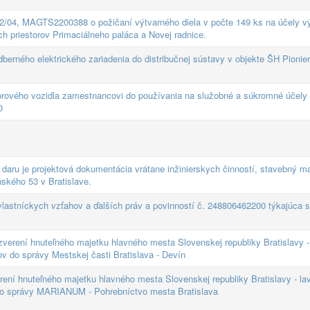
22/04, MAGTS2200388 o požičaní výtvarného diela v počte 149 ks na účely 
h priestorov Primaciálneho paláca a Novej radnice.
berného elektrického zariadenia do distribučnej sústavy v objekte ŠH Pionie
rového vozidla zamestnancovi do používania na služobné a súkromné účely
0
aru je projektová dokumentácia vrátane inžinierskych činností, stavebný mat
nského 53 v Bratislave.
astníckych vzťahov a ďalších práv a povinností č. 248806462200 týkajúca 
verení hnuteľného majetku hlavného mesta Slovenskej republiky Bratislavy - 
v do správy Mestskej časti Bratislava - Devín
rení hnuteľného majetku hlavného mesta Slovenskej republiky Bratislavy - lav
do správy MARIANUM - Pohrebníctvo mesta Bratislava