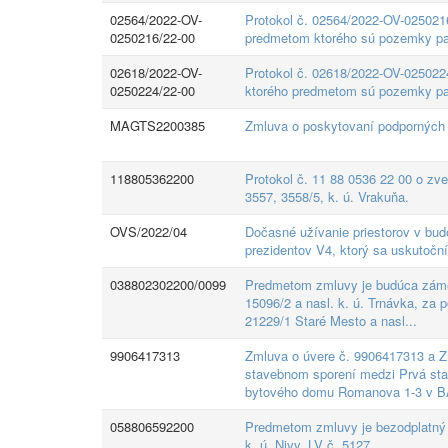
02564/2022-OV-
Protokol č. 02564/2022-OV-025021
0250216/22-00
predmetom ktorého sú pozemky parc
02618/2022-OV-
Protokol č. 02618/2022-OV-025022
0250224/22-00
ktorého predmetom sú pozemky parc
MAGTS2200385
Zmluva o poskytovaní podporných 
118805362200
Protokol č. 11 88 0536 22 00 o zve
3557, 3558/5, k. ú. Vrakuňa.
OVS/2022/04
Dočasné užívanie priestorov v bu
prezidentov V4, ktorý sa uskutočn
038802302200/0099
Predmetom zmluvy je budúca zámena
15096/2 a nasl. k. ú. Trnávka, za 
21229/1 Staré Mesto a nasl...
9906417313
Zmluva o úvere č. 9906417313 a Zm
stavebnom sporení medzi Prvá stave
bytového domu Romanova 1-3 v 
058806592200
Predmetom zmluvy je bezodplatný 
k. ú. Nivy, LV č. 5127.