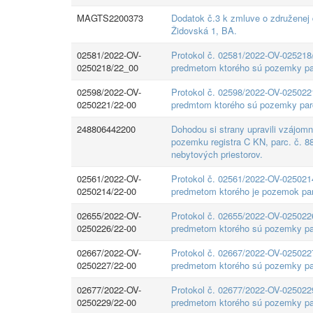
MAGTS2200373
Dodatok č.3 k zmluve o združenej
Židovská 1, BA.
02581/2022-OV-
Protokol č. 02581/2022-OV-025218
0250218/22_00
predmetom ktorého sú pozemky parc
02598/2022-OV-
Protokol č. 02598/2022-OV-025022
0250221/22-00
predmtom ktorého sú pozemky parc
248806442200
Dohodou si strany upravili vzájomné
pozemku registra C KN, parc. č. 88
nebytových priestorov.
02561/2022-OV-
Protokol č. 02561/2022-OV-025021
0250214/22-00
predmetom ktorého je pozemok parc
02655/2022-OV-
Protokol č. 02655/2022-OV-025022
0250226/22-00
predmetom ktorého sú pozemky parc
02667/2022-OV-
Protokol č. 02667/2022-OV-025022
0250227/22-00
predmetom ktorého sú pozemky parc
02677/2022-OV-
Protokol č. 02677/2022-OV-025022
0250229/22-00
predmetom ktorého sú pozemky parc