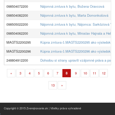
098504072200
Nájomná zmluva k bytu, Božena Oravcová
098504082200
Nájomná zmluva k bytu, Marta Domonkošová
098505022200
Nájomná zmluva k bytu; Nájomca: Sarköziová Ver
098504062200
Nájomná zmluva k bytu, Miroslav Hajnala a Helen
MAGTS2200295
Kúpna zmluva č.MAGTS2200295 ako výsledok verejn
MAGTS2200296
Kúpna zmluva č.MAGTS2200296 ako výsledok verejn
248804912200
Dohodou si strany upravili vzájomné práva a povinn
«
3
4
5
6
7
8
9
10
11
12
13
»
Copyright © 2015 Zverejnovanie.sk | Všetky práva vyhradené