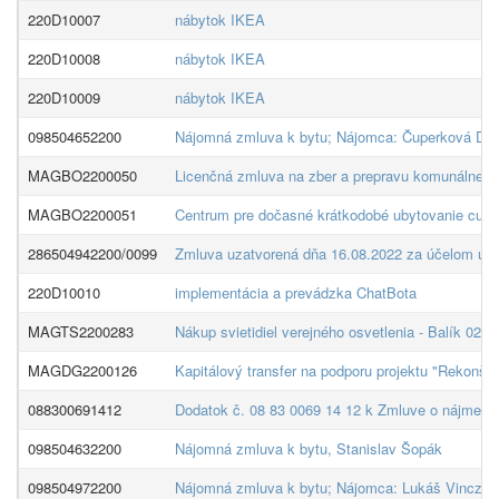
220D10007
nábytok IKEA
220D10008
nábytok IKEA
220D10009
nábytok IKEA
098504652200
Nájomná zmluva k bytu; Nájomca: Čuperková Den
MAGBO2200050
Licenčná zmluva na zber a prepravu komunálneh
MAGBO2200051
Centrum pre dočasné krátkodobé ubytovanie cudzi
286504942200/0099
Zmluva uzatvorená dňa 16.08.2022 za účelom ulo
220D10010
implementácia a prevádzka ChatBota
MAGTS2200283
Nákup svietidiel verejného osvetlenia - Balík 02
MAGDG2200126
Kapitálový transfer na podporu projektu "Rekonštr
088300691412
Dodatok č. 08 83 0069 14 12 k Zmluve o nájme č. 
098504632200
Nájomná zmluva k bytu, Stanislav Šopák
098504972200
Nájomná zmluva k bytu; Nájomca: Lukáš Vincze