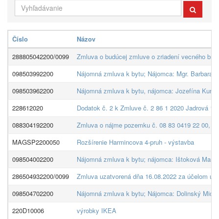
Číslo
Názov
288805042200/0099
Zmluva o budúcej zmluve o zriadení vecného brem
098503992200
Nájomná zmluva k bytu; Nájomca: Mgr. Barbara 
098503962200
Nájomná zmluva k bytu, nájomca: Jozefína Kurop
228612020
Dodatok č. 2 k Zmluve č. 2 86 1 2020 Jadrová 1
088304192200
Zmluva o nájme pozemku č. 08 83 0419 22 00, pre
MAGSP2200050
Rozšírenie Harmincova 4-pruh - výstavba
098504002200
Nájomná zmluva k bytu; nájomca: Ištoková Marti
286504932200/0099
Zmluva uzatvorená dňa 16.08.2022 za účelom ulož
098504702200
Nájomná zmluva k bytu; Nájomca: Dolinský Micha
220D10006
výrobky IKEA