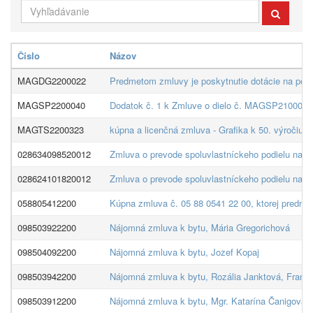
Číslo
Názov
MAGDG2200022
Predmetom zmluvy je poskytnutie dotácie na podpo
MAGSP2200040
Dodatok č. 1 k Zmluve o dielo č. MAGSP2100085 n
MAGTS2200323
kúpna a licenčná zmluva - Grafika k 50. výročiu
028634098520012
Zmluva o prevode spoluvlastníckeho podielu na 
028624101820012
Zmluva o prevode spoluvlastníckeho podielu na 
058805412200
Kúpna zmluva č. 05 88 0541 22 00, ktorej predme
098503922200
Nájomná zmluva k bytu, Mária Gregorichová
098504092200
Nájomná zmluva k bytu, Jozef Kopaj
098503942200
Nájomná zmluva k bytu, Rozália Janktová, Franti
098503912200
Nájomná zmluva k bytu, Mgr. Katarína Čanigová