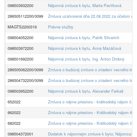
098503932200
Nájomná zmluva k bytu, Marta Pavlíková
286505112200/0099
Zmluva uzatvorená dňa 22.08.2022 za účelom ulož
MAGTS2200319
Právne služby
098504052200
Nájomná zmluva k bytu, Patrik Slivarich
098503972200
Nájomná zmluva k bytu, Anna Mazáčová
098501692200
Nájomná zmluva k bytu, Ing. Anton Drobný
286505062200/0099
Zmluva o budúcej zmluve o zriadení vecného bre
286504732200/0099
Zmluva o budúcej zmluve o zriadení vecného brem
098503952200
Nájomná zmluva k bytu, Alexander Farkaš
652022
Zmluva o nájme priestoru - krátkodobý nájom č. 6
662022
Zmluva o nájme priestoru - Krátkodobý nájom 66/20
682022
Zmluva o nájme priestoru - Krátkodobý nájom č. 6
098504372001
Dodatok k nájomnejm zmluve k bytu; Nájomca: Če