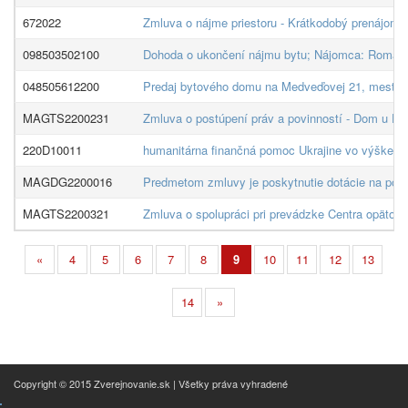
672022
Zmluva o nájme priestoru - Krátkodobý prenájom 
098503502100
Dohoda o ukončení nájmu bytu; Nájomca: Romanč
048505612200
Predaj bytového domu na Medveďovej 21, mestske
MAGTS2200231
Zmluva o postúpení práv a povinností - Dom u Do
220D10011
humanitárna finančná pomoc Ukrajine vo výške 1
MAGDG2200016
Predmetom zmluvy je poskytnutie dotácie na podp
MAGTS2200321
Zmluva o spolupráci pri prevádzke Centra opätovn
«
4
5
6
7
8
9
10
11
12
13
14
»
Copyright © 2015 Zverejnovanie.sk | Všetky práva vyhradené