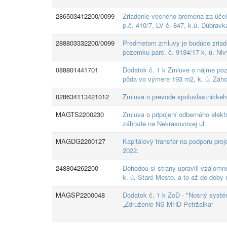
286503412200/0099
Zriadenie vecného bremena za úče
p.č. 410/7, LV č. 847, k.ú. Dúbravk
288803332200/0099
Predmetom zmluvy je budúce zriade
pozemku parc. č. 9134/17 k. ú. Ni
088801441701
Dodatok č. 1 k Zmluve o nájme poz
pôda vo výmere 193 m2, k. ú. Záho
028634113421012
Zmluva o prevode spoluvlastnicke
MAGTS2200230
Zmluva o pripojení odberného elekt
záhrade na Nekrasovovej ul.
MAGDG2200127
Kapitálový transfer na podporu pro
2022.
248804262200
Dohodou si strany upravili vzájomn
k. ú. Staré Mesto, a to až do doby 
MAGSP2200048
Dodatok č. 1 k ZoD - "Nosný systé
„Združenie NS MHD Petržalka“