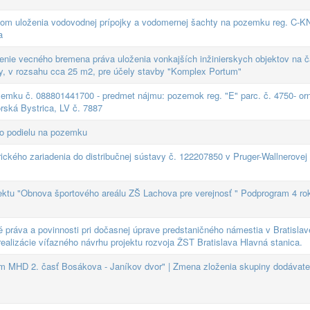
lom uloženia vodovodnej prípojky a vodomernej šachty na pozemku reg. C-K
a
nie vecného bremena práva uloženia vonkajších inžinierskych objektov na č
vy, v rozsahu cca 25 m2, pre účely stavby "Komplex Portum"
emku č. 088801441700 - predmet nájmu: pozemok reg. "E" parc. č. 4750- or
rská Bystrica, LV č. 7887
ho podielu na pozemku
rického zariadenia do distribučnej sústavy č. 122207850 v Pruger-Wallnerovej
jektu "Obnova športového areálu ZŠ Lachova pre verejnosť " Podprogram 4 ro
é práva a povinnosti pri dočasnej úprave predstaničného námestia v Bratislav
realizácie víťazného návrhu projektu rozvoja ŽST Bratislava Hlavná stanica.
m MHD 2. časť Bosákova - Janíkov dvor" | Zmena zloženia skupiny dodávate