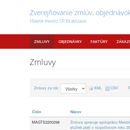
Zverejňovanie zmlúv, objednávok
Hlavné mesto SR Bratislava
ZMLUVY
OBJEDNÁVKY
FAKTÚRY
ZÁKAZ
Zmluvy
Zmluvy za rok:
XML
CSV
R
Číslo
Názov
MAGTS2200298
Zmluva upravuje spoluprácu Mestsk
služieb platí v rozpočtovom roku 2