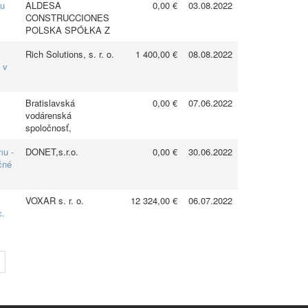
iu
ALDESA
0,00 €
03.08.2022
CONSTRUCCIONES
POLSKA SPÓŁKA Z
Rich Solutions, s. r. o.
1 400,00 €
08.08.2022
 v
Bratislavská
0,00 €
07.06.2022
vodárenská
spoločnosť,
mu -
DONET,s.r.o.
0,00 €
30.06.2022
čné
VOXAR s. r. o.
12 324,00 €
06.07.2022
c.