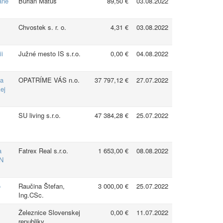
ané
Burian Matúš
89,50 €
03.08.2022
,
Chvostek s. r. o.
4,31 €
03.08.2022
ii
Južné mesto IS s.r.o.
0,00 €
04.08.2022
na
OPATRÍME VÁS n.o.
37 797,12 €
27.07.2022
ej
SU living s.r.o.
47 384,28 €
25.07.2022
a
Fatrex Real s.r.o.
1 653,00 €
08.08.2022
KN
o
Raučina Štefan,
3 000,00 €
25.07.2022
Ing.CSc.
Železnice Slovenskej
0,00 €
11.07.2022
republiky