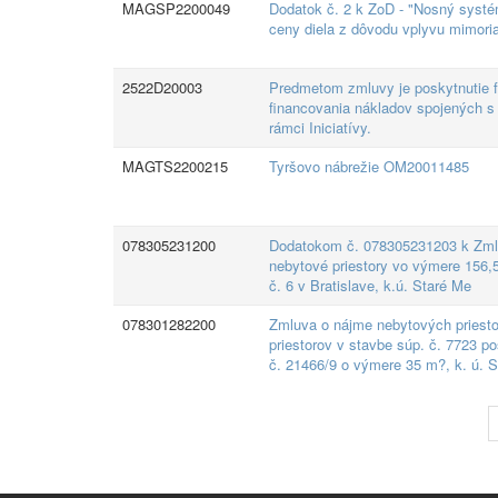
MAGSP2200049
Dodatok č. 2 k ZoD - "Nosný systé
ceny diela z dôvodu vplyvu mimori
2522D20003
Predmetom zmluvy je poskytnutie fi
financovania nákladov spojených s 
rámci Iniciatívy.
MAGTS2200215
Tyršovo nábrežie OM20011485
078305231200
Dodatokom č. 078305231203 k Zmlu
nebytové priestory vo výmere 156,5
č. 6 v Bratislave, k.ú. Staré Me
078301282200
Zmluva o nájme nebytových priesto
priestorov v stavbe súp. č. 7723 p
č. 21466/9 o výmere 35 m?, k. ú. S