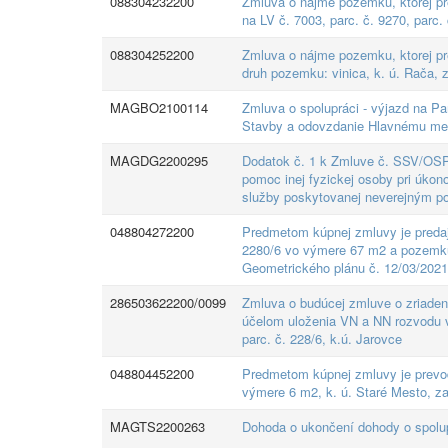
088304232200
Zmluva o nájme pozemku, ktorej pr
na LV č. 7003, parc. č. 9270, parc.
088304252200
Zmluva o nájme pozemku, ktorej pr
druh pozemku: vinica, k. ú. Rača, 
MAGBO2100114
Zmluva o spolupráci - výjazd na Pan
Stavby a odovzdanie Hlavnému me
MAGDG2200295
Dodatok č. 1 k Zmluve č. SSV/OSP/
pomoc inej fyzickej osoby pri úko
služby poskytovanej neverejným p
048804272200
Predmetom kúpnej zmluvy je predaj 
2280/6 vo výmere 67 m2 a pozemku 
Geometrického plánu č. 12/03/2021
286503622200/0099
Zmluva o budúcej zmluve o zriade
účelom uloženia VN a NN rozvodu v
parc. č. 228/6, k.ú. Jarovce
048804452200
Predmetom kúpnej zmluvy je prevod
výmere 6 m2, k. ú. Staré Mesto, z
MAGTS2200263
Dohoda o ukončení dohody o spolu