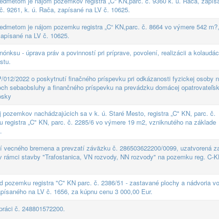
edmetom je nájom pozemkov registra „C“ KN,parc. č. 9360 k. ú. Rača, zapís
 č. 9261, k. ú. Rača, zapísané na LV č. 10625.
edmetom je nájom pozemku registra „C“ KN,parc. č. 8664 vo výmere 542 m?
zapísané na LV č. 10625.
ónksu - úprava práv a povinností pri príprave, povolení, realizácii a kolaudác
stu.
012/2022 o poskytnutí finačného príspevku pri odkázanosti fyzickej osoby 
noch sebaobsluhy a finančného príspevku na prevádzku domácej opatrovateľsk
osky
pozemkov nachádzajúcich sa v k. ú. Staré Mesto, registra „C" KN, parc. č.
registra „C" KN, parc. č. 2285/6 vo výmere 19 m2, vzniknutého na základe
.
ní vecného bremena a prevzatí záväzku č. 286503622200/0099, uzatvorená z
 rámci stavby "Trafostanica, VN rozvody, NN rozvody" na pozemku reg. C-
 pozemku registra "C" KN parc. č. 2386/51 - zastavané plochy a nádvoria v
apísaného na LV č. 1656, za kúpnu cenu 3 000,00 Eur.
práci č. 248801572200.