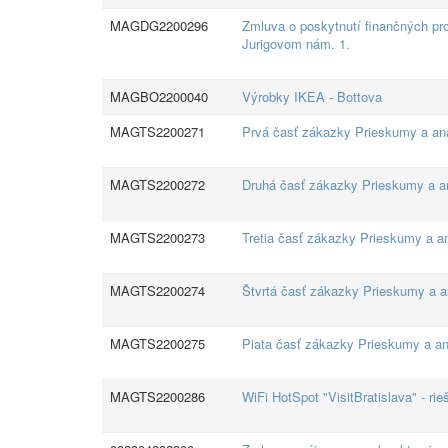
MAGDG2200296
Zmluva o poskytnutí finančných pr
Jurigovom nám. 1.
MAGBO2200040
Výrobky IKEA - Bottova
MAGTS2200271
Prvá časť zákazky Prieskumy a ana
MAGTS2200272
Druhá časť zákazky Prieskumy a an
MAGTS2200273
Tretia časť zákazky Prieskumy a a
MAGTS2200274
Štvrtá časť zákazky Prieskumy a a
MAGTS2200275
Piata časť zákazky Prieskumy a an
MAGTS2200286
WiFi HotSpot "VisitBratislava" - rie