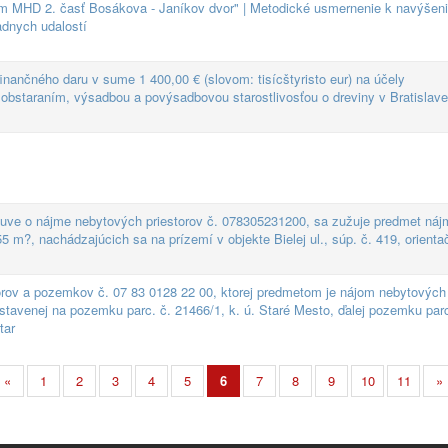
m MHD 2. časť Bosákova - Janíkov dvor" | Metodické usmernenie k navýšen
adnych udalostí
nančného daru v sume 1 400,00 € (slovom: tisícštyristo eur) na účely
obstaraním, výsadbou a povýsadbovou starostlivosťou o dreviny v Bratislave
ve o nájme nebytových priestorov č. 078305231200, sa zužuje predmet náj
5 m?, nachádzajúcich sa na prízemí v objekte Bielej ul., súp. č. 419, orienta
rov a pozemkov č. 07 83 0128 22 00, ktorej predmetom je nájom nebytových
ostavenej na pozemku parc. č. 21466/1, k. ú. Staré Mesto, ďalej pozemku par
tar
«
1
2
3
4
5
6
7
8
9
10
11
»