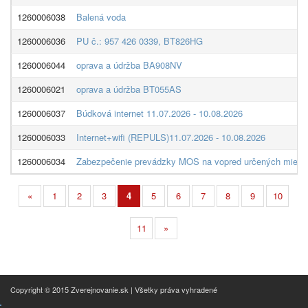
1260006038
Balená voda
1260006036
PU č.: 957 426 0339, BT826HG
1260006044
oprava a údržba BA908NV
1260006021
oprava a údržba BT055AS
1260006037
Búdková internet 11.07.2026 - 10.08.2026
1260006033
Internet+wifi (REPULS)11.07.2026 - 10.08.2026
1260006034
Zabezpečenie prevádzky MOS na vopred určených miesta
«
1
2
3
4
5
6
7
8
9
10
11
»
Copyright © 2015 Zverejnovanie.sk | Všetky práva vyhradené