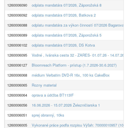
1260006090
odplata mandatára 07/2026, Záporožská 8
1260006092
odplata mandatára 07/2026, Batkova 2
1260006088
odplatu mandatára za výkon činností 07/2026 Bagarova 2
1260006089
odplata mandatára 07/2026, Záporožská 5
1260006102
odplata mandatára 07/2026, DS Kotva
1260006095
Vodné , Ivánska cesta 32 - ZARES- 01.07.26 - 14.07.26
1260006127
Bloomreach Platform - prístup (1.7.2026-30.6.2027)
1260006068
médium Verbatim DVD-R 16x, 100 ks CakeBox
1260006065
Rozny material
1260006064
oprava a údržba BT113IF
1260006056
16.06.2026 - 15.07.2026 Železničiarska 1
1260006051
sprej obranný, 10ks
1260006005
Vykonané práce podfa rozpisu Výťah: 70000010957 (1004