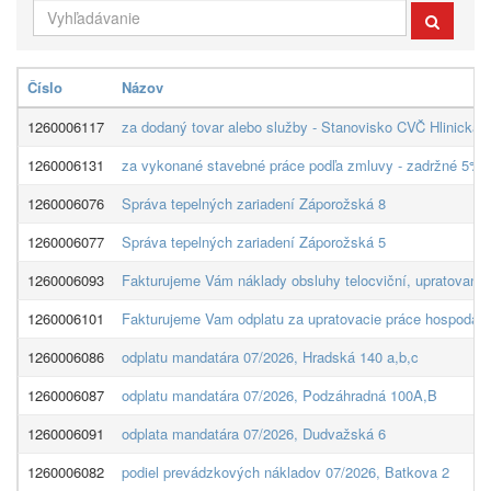
Číslo
Názov
1260006117
za dodaný tovar alebo služby - Stanovisko CVČ Hlinická, 
1260006131
za vykonané stavebné práce podľa zmluvy - zadržné 5% z
1260006076
Správa tepelných zariadení Záporožská 8
1260006077
Správa tepelných zariadení Záporožská 5
1260006093
Fakturujeme Vám náklady obsluhy telocviční, upratovanie
1260006101
Fakturujeme Vam odplatu za upratovacie práce hospodárst
1260006086
odplatu mandatára 07/2026, Hradská 140 a,b,c
1260006087
odplatu mandatára 07/2026, Podzáhradná 100A,B
1260006091
odplata mandatára 07/2026, Dudvažská 6
1260006082
podiel prevádzkových nákladov 07/2026, Batkova 2